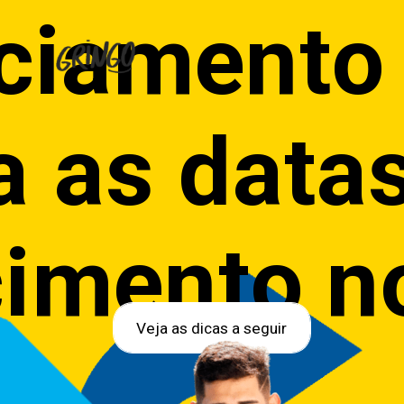
ciamento
a as data
cimento n
Veja as dicas a seguir