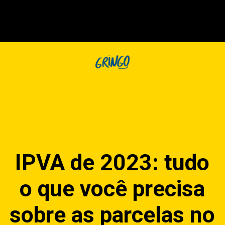
IPVA de 2023: tudo
o que você precisa
sobre as parcelas no