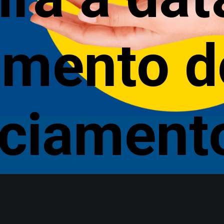
mento d
nciament
a Catari