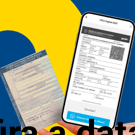
s foram 
ipais
anças?
ira a dat