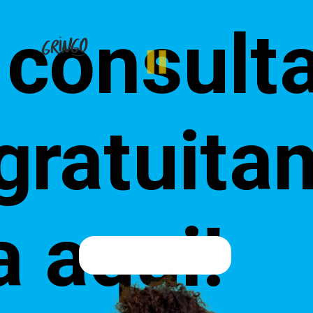
consulta
gratuita
a aqui!