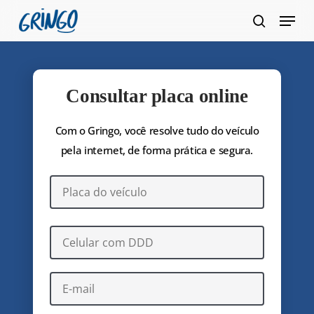
Pular
Menu
para
pesquis
Fecha
o
Menu
conteúdo
principal
Consultar placa online
Com o Gringo, você resolve tudo do veículo
pela internet, de forma prática e segura.