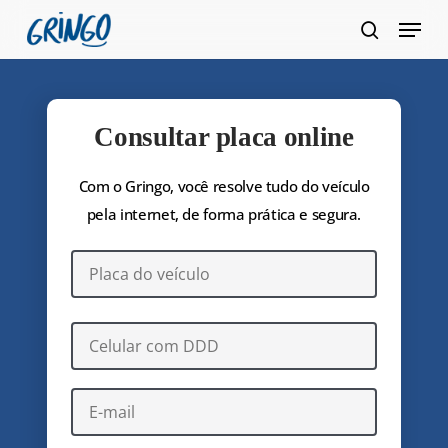
Pular
Menu
para
pesquis
Fecha
o
Menu
conteúdo
principal
Consultar placa online
Com o Gringo, você resolve tudo do veículo
pela internet, de forma prática e segura.